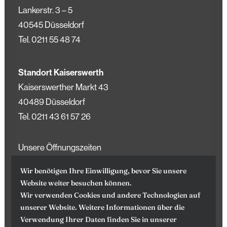
Lankerstr. 3 – 5
40545 Düsseldorf
Tel.
0211 55 48 74
Standort Kaiserswerth
Kaiserswerther Markt 43
40489 Düsseldorf
Tel.
0211 43 61 57 26
Unsere Öffnungszeiten
(Können an Feiertagen variieren)
Wir benötigen Ihre Einwilligung, bevor Sie unsere
Website weiter besuchen können.
Wir verwenden Cookies und andere Technologien auf
Mo – Fr
10.00 – 13.00 Uhr
unserer Website. Weitere Informationen über die
14.00 – 18.00 Uhr
Verwendung Ihrer Daten finden Sie in unserer