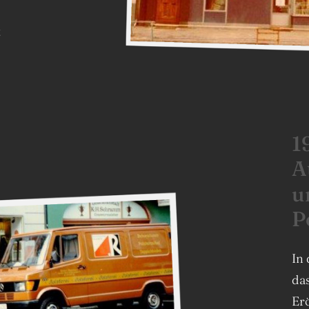
t
1
A
u
P
In
da
Er