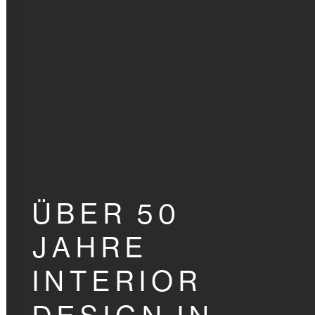
Ü
B
E
R
5
0
J
A
H
R
E
I
N
T
E
R
I
O
R