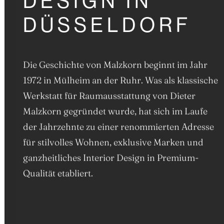
D
E
S
I
G
N
I
N
D
Ü
S
S
E
L
D
O
R
F
Die Geschichte von Malzkorn beginnt im Jahr
1972 in Mülheim an der Ruhr. Was als klassische
Werkstatt für Raumausstattung von Dieter
Malzkorn gegründet wurde, hat sich im Laufe
der Jahrzehnte zu einer renommierten Adresse
für stilvolles Wohnen, exklusive Marken und
ganzheitliches Interior Design in Premium-
Qualität etabliert.