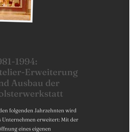
9
8
1
-
1
9
9
4
:
t
e
l
i
e
r
-
E
r
w
e
i
t
e
r
u
n
g
n
d
A
u
s
b
a
u
d
e
r
o
l
s
t
e
r
w
e
r
k
s
t
a
t
t
 den folgenden Jahrzehnten wird
s Unternehmen erweitert: Mit der
öffnung eines eigenen