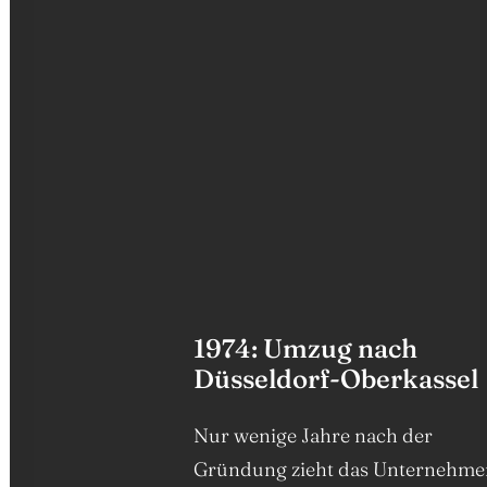
1
9
7
4
:
U
m
z
u
g
n
a
c
h
D
ü
s
s
e
l
d
o
r
f
-
O
b
e
r
k
a
s
s
e
l
Nur wenige Jahre nach der
Gründung zieht das Unternehme