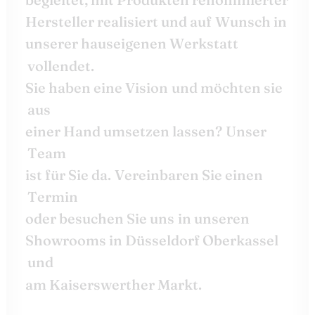
H
e
r
s
t
e
l
l
e
r
r
e
a
l
i
s
i
e
r
t
u
n
d
a
u
f
W
u
n
s
c
h
i
n
u
n
s
e
r
e
r
h
a
u
s
e
i
g
e
n
e
n
W
e
r
k
s
t
a
t
t
v
o
l
l
e
n
d
e
t
.
S
i
e
h
a
b
e
n
e
i
n
e
V
i
s
i
o
n
u
n
d
m
ö
c
h
t
e
n
s
i
e
a
u
s
e
i
n
e
r
H
a
n
d
u
m
s
e
t
z
e
n
l
a
s
s
e
n
?
U
n
s
e
r
T
e
a
m
i
s
t
f
ü
r
S
i
e
d
a
.
V
e
r
e
i
n
b
a
r
e
n
S
i
e
e
i
n
e
n
T
e
r
m
i
n
o
d
e
r
b
e
s
u
c
h
e
n
S
i
e
u
n
s
i
n
u
n
s
e
r
e
n
S
h
o
w
r
o
o
m
s
i
n
D
ü
s
s
e
l
d
o
r
f
O
b
e
r
k
a
s
s
e
l
u
n
d
a
m
K
a
i
s
e
r
s
w
e
r
t
h
e
r
M
a
r
k
t
.