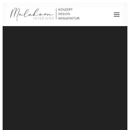
UNSERE LEISTUNGEN
DAS TEAM
GESCHICHTE
KARRIERE
KAUFMÄNNISCHE ANGESTELLTE/R IM
BACKOFFICE
RAUMAUSSTATTER/IN (M/W/D)
VERKÄUFER/IN (M/W/D)
MONTAGE-SCHREINER/IN (M/W/D)
UNSERE PLANUNGSLEISTUNGEN
REFERENZPROJEKTE