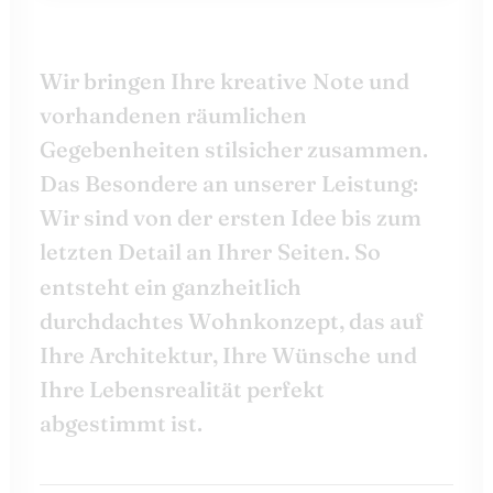
W
i
r
b
r
i
n
g
e
n
I
h
r
e
k
r
e
a
t
i
v
e
N
o
t
e
u
n
d
v
o
r
h
a
n
d
e
n
e
n
r
ä
u
m
l
i
c
h
e
n
G
e
g
e
b
e
n
h
e
i
t
e
n
s
t
i
l
s
i
c
h
e
r
z
u
s
a
m
m
e
n
.
D
a
s
B
e
s
o
n
d
e
r
e
a
n
u
n
s
e
r
e
r
L
e
i
s
t
u
n
g
:
W
i
r
s
i
n
d
v
o
n
d
e
r
e
r
s
t
e
n
I
d
e
e
b
i
s
z
u
m
l
e
t
z
t
e
n
D
e
t
a
i
l
a
n
I
h
r
e
r
S
e
i
t
e
n
.
S
o
e
n
t
s
t
e
h
t
e
i
n
g
a
n
z
h
e
i
t
l
i
c
h
d
u
r
c
h
d
a
c
h
t
e
s
W
o
h
n
k
o
n
z
e
p
t
,
d
a
s
a
u
f
I
h
r
e
A
r
c
h
i
t
e
k
t
u
r
,
I
h
r
e
W
ü
n
s
c
h
e
u
n
d
I
h
r
e
L
e
b
e
n
s
r
e
a
l
i
t
ä
t
p
e
r
f
e
k
t
a
b
g
e
s
t
i
m
m
t
i
s
t
.