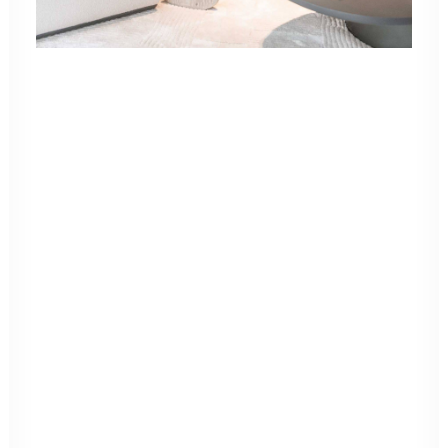
S
e
i
t
J
a
h
r
z
e
h
n
t
e
n
e
n
t
w
i
c
k
e
l
t
M
a
l
z
k
o
r
n
I
n
t
e
r
i
o
r
s
e
x
k
l
u
s
i
v
e
E
i
n
r
i
c
h
t
u
n
g
s
k
o
n
z
e
p
t
e
,
d
i
e
C
h
a
r
a
k
t
e
r
,
F
u
n
k
t
i
o
n
a
l
i
t
ä
t
u
n
d
Ä
s
t
h
e
t
i
k
i
n
p
e
r
f
e
k
t
e
r
H
a
r
m
o
n
i
e
v
e
r
e
i
n
e
n
.
M
i
t
g
e
s
t
a
l
t
e
r
i
s
c
h
e
m
F
e
i
n
g
e
f
ü
h
l
u
n
d
d
e
t
a
i
l
l
i
e
r
t
e
r
P
l
a
n
u
n
g
s
c
h
a
f
f
e
n
w
i
r
g
e
m
e
i
n
s
a
m
m
i
t
I
h
n
e
n
R
ä
u
m
e
,
d
i
e
A
t
m
o
s
p
h
ä
r
e
a
u
s
s
t
r
a
h
l
e
n
u
n
d