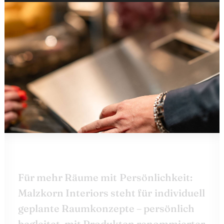
F
ü
r
m
e
h
r
R
ä
u
m
e
m
i
t
P
e
r
s
ö
n
l
i
c
h
k
e
i
t
:
M
a
l
z
k
o
r
n
I
n
t
e
r
i
o
r
s
s
t
e
h
t
f
ü
r
i
n
d
i
v
i
d
u
e
l
l
g
e
p
l
a
n
t
e
R
a
u
m
k
o
n
z
e
p
t
e
–
p
e
r
s
ö
n
l
i
c
h
b
e
g
l
e
i
t
e
t
,
m
i
t
P
r
o
d
u
k
t
e
n
r
e
n
o
m
m
i
e
r
t
e
r