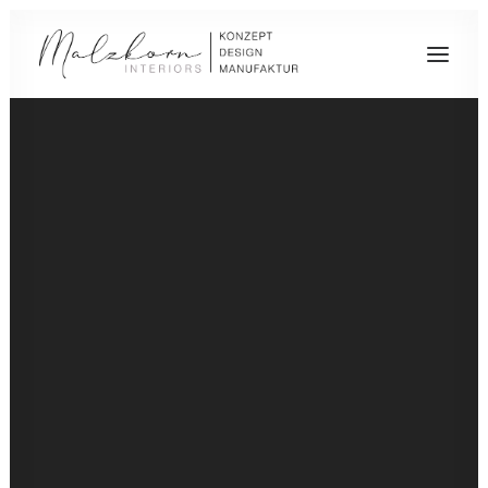
UNSERE LEISTUNGEN
Impressum
DAS TEAM
GESCHICHTE
KARRIERE
MALZKORN Interiors e.K.
KAUFMÄNNISCHE ANGESTELLTE/R IM
Inhaber: Matthias Malzkorn
BACKOFFICE
Lanker Straße 3–5, 40545 Düsseldorf
RAUMAUSSTATTER/IN (M/W/D)
Telefon: 0211 554874
VERKÄUFER/IN (M/W/D)
Fax: 0211 5570719
MONTAGE-SCHREINER/IN (M/W/D)
E-Mail:
info@malzkorn-interiors.de
UNSERE PLANUNGSLEISTUNGEN
Umsatzsteuer‑ID: DE 228 561 889
REFERENZPROJEKTE