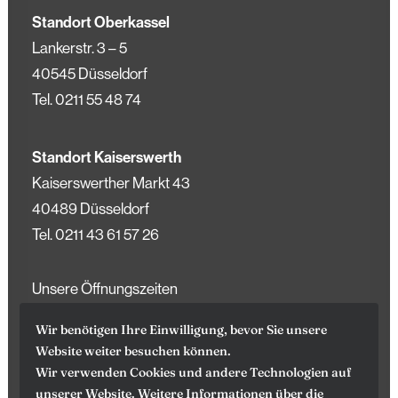
Standort Oberkassel
Lankerstr. 3 – 5
40545 Düsseldorf
Tel.
0211 55 48 74
Standort Kaiserswerth
Kaiserswerther Markt 43
40489 Düsseldorf
Tel.
0211 43 61 57 26
Unsere Öffnungszeiten
(Können an Feiertagen variieren)
Wir benötigen Ihre Einwilligung, bevor Sie unsere
Website weiter besuchen können.
Wir verwenden Cookies und andere Technologien auf
Mo – Fr
10.00 – 13.00 Uhr
unserer Website. Weitere Informationen über die